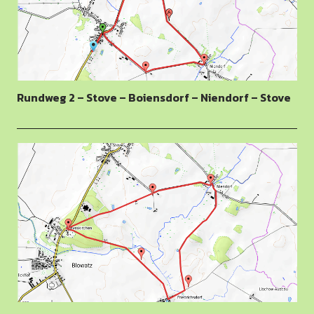
Rundweg 2 – Stove – Boiensdorf – Niendorf – Stove