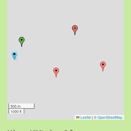
500 m
1000 ft
Leaflet
|
©
OpenStreetMap