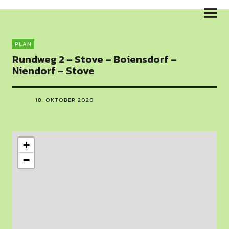
Skulpturenweg am Salzhaff
PLAN
Rundweg 2 – Stove – Boiensdorf –
Niendorf – Stove
18. OKTOBER 2020
+
−