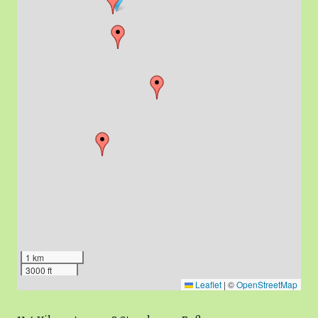
1 km
3000 ft
Leaflet
|
©
OpenStreetMap