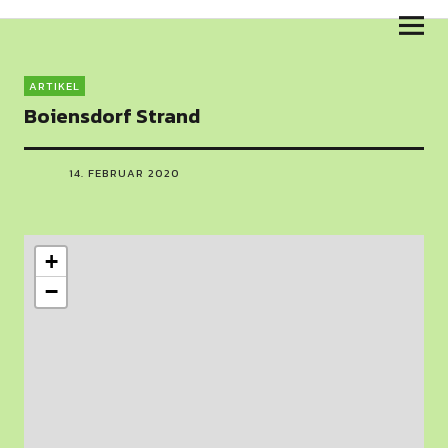
Skulpturenweg am Salzhaff
ARTIKEL
Boiensdorf Strand
14. FEBRUAR 2020
+
−