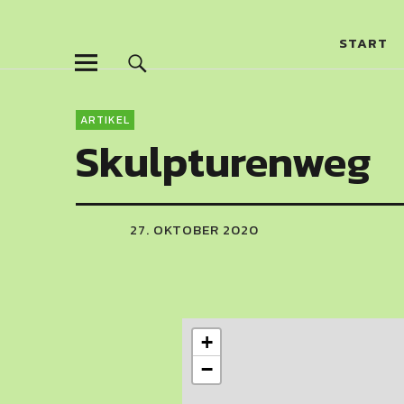
Skulpturenw
START
ARTIKEL
Skulpturenweg
27. OKTOBER 2020
+
−